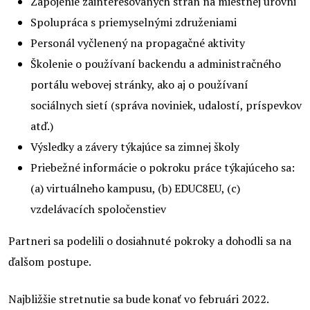
Zapojenie zainteresovaných strán na miestnej úrovni
Spolupráca s priemyselnými združeniami
Personál vyčlenený na propagačné aktivity
Školenie o používaní backendu a administračného
portálu webovej stránky, ako aj o používaní
sociálnych sietí (správa noviniek, udalostí, príspevkov
atď.)
Výsledky a závery týkajúce sa zimnej školy
Priebežné informácie o pokroku práce týkajúceho sa:
(a) virtuálneho kampusu, (b) EDUC8EU, (c)
vzdelávacích spoločenstiev
Partneri sa podelili o dosiahnuté pokroky a dohodli sa na
ďalšom postupe.
Najbližšie stretnutie sa bude konať vo februári 2022.