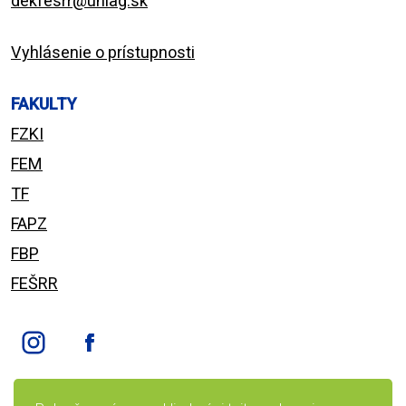
dekfesrr@uniag.sk
Vyhlásenie o prístupnosti
FAKULTY
FZKI
FEM
TF
FAPZ
FBP
FEŠRR