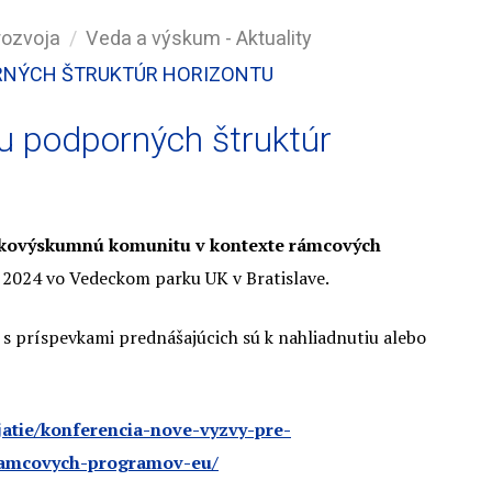
rozvoja
Veda a výskum - Aktuality
ORNÝCH ŠTRUKTÚR HORIZONTU
iu podporných štruktúr
ckovýskumnú komunitu v kontexte rámcových
a 2024 vo Vedeckom parku UK v Bratislave.
 s príspevkami prednášajúcich sú k nahliadnutiu alebo
jatie/konferencia-nove-vyzvy-pre-
ramcovych-programov-eu/