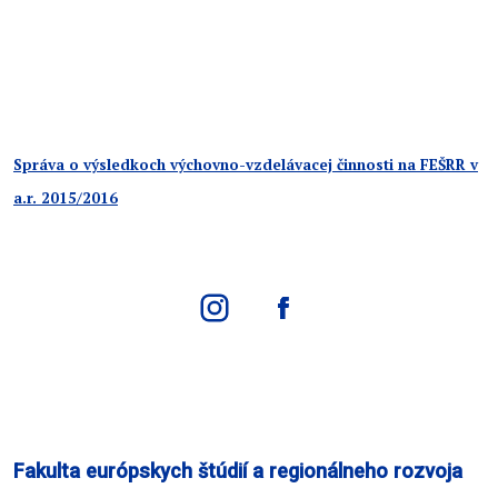
Správa o výsledkoch výchovno-vzdelávacej činnosti na FEŠRR v
a.r. 2015/2016
Fakulta európskych štúdií a regionálneho rozvoja